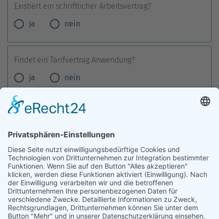
Existiert ein schriftlicher Arbeitsvertrag?
ja
nein
Findet ein Tarifvertrag Anwendung?
ja
nein
Zur Kündigung
Warum wurde gekündigt / Warum soll gekündigt werden?
Wurde bereits gekündigt?
Ja
Nein