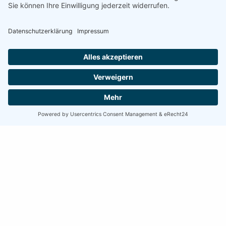
Existieren Abmahnungen?
ja
nein
Zwischenzeugnis
Existieren Zwischenzeugnisse?
ja
nein
Offene Ansprüche
Jahresurlaub in Tagen
?
bereits verbraucht