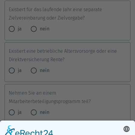
Existiert für das laufende Jahr eine separate
Zielvereinbarung oder Zielvorgabe?
ja
nein
Existiert eine betriebliche Altersvorsorge oder eine
Direktversicherung Rente?
ja
nein
Nehmen Sie an einem
Mitarbeiterbeteiligungsprogramm teil?
ja
nein